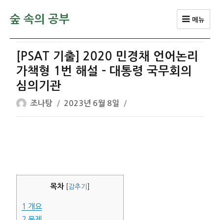
숲 속의 공부
메뉴
[PSAT 기출] 2020 민경채 언어논리
가책형 1번 해설 – 대통령 국무회의
심의기관
글
작
조나탕
2023년 6월 8일
쓴
성
이
일
자
목차
[
감추기
]
1
개요
2
문제