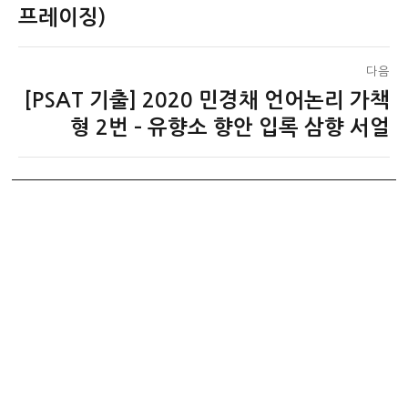
전
프레이징)
색
글:
다음
[PSAT 기출] 2020 민경채 언어논리 가책
다
음
형 2번 – 유향소 향안 입록 삼향 서얼
글: