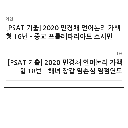
글
이전
[PSAT 기출] 2020 민경채 언어논리 가책
이
탐
전
형 16번 – 종교 프롤레타리아트 소시민
색
글:
다음
[PSAT 기출] 2020 민경채 언어논리 가책
다
음
형 18번 – 해녀 장갑 열손실 열절연도
글: