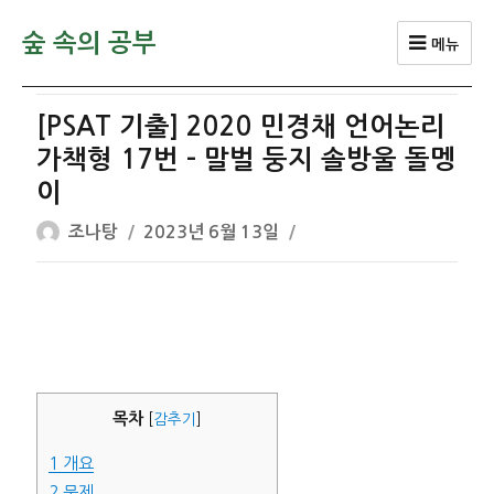
숲 속의 공부
메뉴
[PSAT 기출] 2020 민경채 언어논리
가책형 17번 – 말벌 둥지 솔방울 돌멩
이
글
작
조나탕
2023년 6월 13일
쓴
성
이
일
자
목차
[
감추기
]
1
개요
2
문제