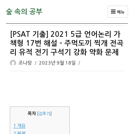
숲 속의 공부
메뉴
[PSAT 기출] 2021 5급 언어논리 가
책형 17번 해설 – 주먹도끼 찍개 전곡
리 유적 전기 구석기 강화 약화 문제
글
작
조나탕
2023년 9월 18일
쓴
성
이
일
자
목차
[
감추기
]
1
개요
2
문제