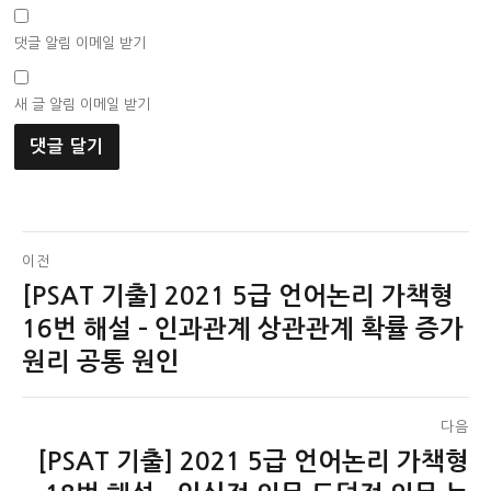
댓글 알림 이메일 받기
새 글 알림 이메일 받기
글
이전
[PSAT 기출] 2021 5급 언어논리 가책형
이
탐
전
16번 해설 – 인과관계 상관관계 확률 증가
색
글:
원리 공통 원인
다음
[PSAT 기출] 2021 5급 언어논리 가책형
다
음