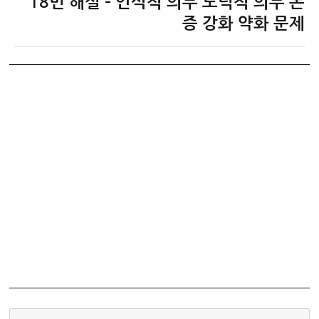
18번 해설 – 인식적 의무 도덕적 의무 논
글:
증 강화 약화 문제