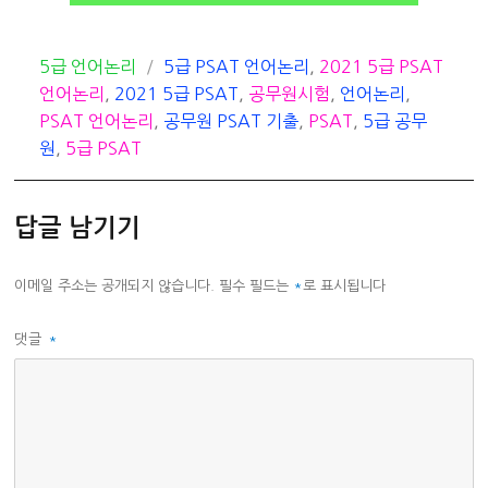
카
태
5급 언어논리
5급 PSAT 언어논리
,
2021 5급 PSAT
테
그
언어논리
,
2021 5급 PSAT
,
공무원시험
,
언어논리
,
고
PSAT 언어논리
,
공무원 PSAT 기출
,
PSAT
,
5급 공무
리
원
,
5급 PSAT
답글 남기기
이메일 주소는 공개되지 않습니다.
필수 필드는
*
로 표시됩니다
댓글
*