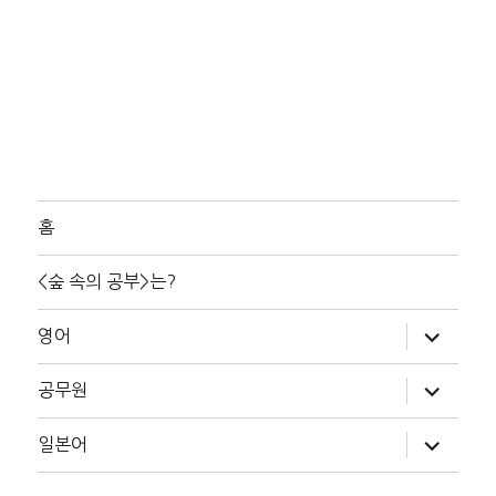
홈
<숲 속의 공부>는?
하
영어
위
메
뉴
하
공무원
확
위
장
메
뉴
하
일본어
확
위
장
메
뉴