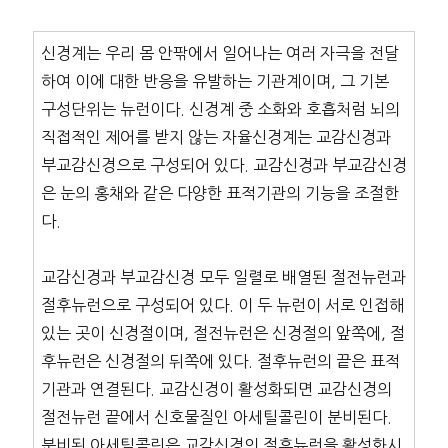
신경계는 우리 몸 안팎에서 일어나는 여러 자극을 전달
하여 이에 대한 반응을 유발하는 기관계이며, 그 기본
구성단위는 뉴런이다. 신경계 중 소화와 호흡처럼 뇌의
직접적인 제어를 받지 않는 자율신경계는 교감신경과
부교감신경으로 구성되어 있다. 교감신경과 부교감신경
은 눈의 홍채와 같은 다양한 표적기관의 기능을 조절한
다.
교감신경과 부교감신경 모두 일렬로 배열된 절전뉴런과
절후뉴런으로 구성되어 있다. 이 두 뉴런이 서로 인접해
있는 곳이 신경절이며, 절전뉴런은 신경절의 앞쪽에, 절
후뉴런은 신경절의 뒤쪽에 있다. 절후뉴런의 끝은 표적
기관과 연결된다. 교감신경이 활성화되면 교감신경의
절전뉴런 끝에서 신호물질인 아세틸콜린이 분비된다.
분비된 아세틸콜린은 교감신경의 절후뉴런을 활성화시