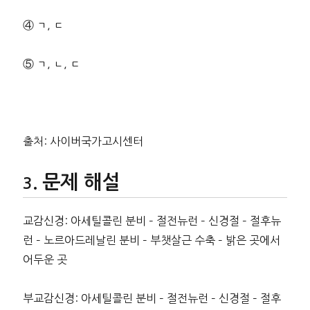
④ ㄱ, ㄷ
⑤ ㄱ, ㄴ, ㄷ
출처: 사이버국가고시센터
문제 해설
교감신경: 아세틸콜린 분비 – 절전뉴런 – 신경절 – 절후뉴
런 – 노르아드레날린 분비 – 부챗살근 수축 – 밝은 곳에서
어두운 곳
부교감신경: 아세틸콜린 분비 – 절전뉴런 – 신경절 – 절후