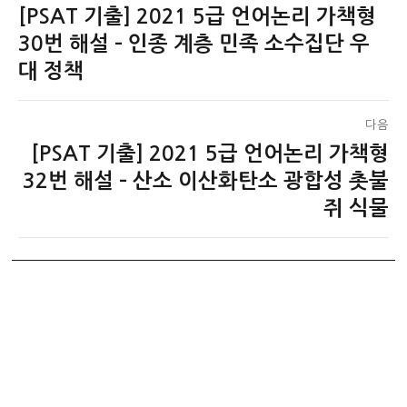
[PSAT 기출] 2021 5급 언어논리 가책형
이
탐
전
30번 해설 – 인종 계층 민족 소수집단 우
색
글:
대 정책
다음
[PSAT 기출] 2021 5급 언어논리 가책형
다
음
32번 해설 – 산소 이산화탄소 광합성 촛불
글:
쥐 식물