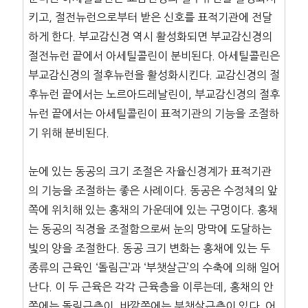
키고, 절전뉴런으로부터 받은 신호를 표적기관에 전달
하게 한다. 부교감신경 역시 활성화되면 부교감신경의
절전뉴런 끝에서 아세틸콜린이 분비된다. 아세틸콜린은
부교감신경의 절후뉴런을 활성화시킨다. 교감신경의 절
후뉴런 끝에서는 노르아드레날린이, 부교감신경의 절후
뉴런 끝에서는 아세틸콜린이 표적기관의 기능을 조절하
기 위해 분비된다.
눈에 있는 동공의 크기 조절은 자율신경계가 표적기관
의 기능을 조절하는 좋은 사례이다. 동공은 수정체의 앞
쪽에 위치해 있는 홍채의 가운데에 있는 구멍이다. 홍채
는 동공의 직경을 조절함으로써 눈의 망막에 도달하는
빛의 양을 조절한다. 동공 크기 변화는 홍채에 있는 두
종류의 근육인 ‘돌림근’과 ‘부챗살근’의 수축에 의해 일어
난다. 이 두 근육은 각각 근육층을 이루는데, 홍채의 안
쪽에는 돌림근층이, 바깥쪽에는 부챗살근층이 있다. 어