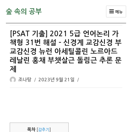
숲 속의 공부
메뉴
[PSAT 기출] 2021 5급 언어논리 가
책형 31번 해설 – 신경계 교감신경 부
교감신경 뉴런 아세틸콜린 노르아드
레날린 홍채 부챗살근 돌림근 추론 문
제
글
작
조나탕
2023년 9월 21일
쓴
성
이
일
자
목차
[
감추기
]