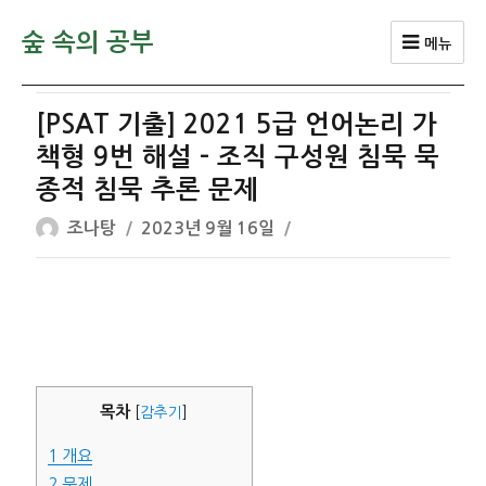
숲 속의 공부
메뉴
[PSAT 기출] 2021 5급 언어논리 가
책형 9번 해설 – 조직 구성원 침묵 묵
종적 침묵 추론 문제
글
작
조나탕
2023년 9월 16일
쓴
성
이
일
자
목차
[
감추기
]
1
개요
2
문제