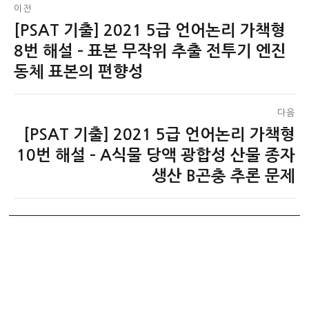
글
이전
[PSAT 기출] 2021 5급 언어논리 가책형
이
탐
전
8번 해설 – 표본 무작위 추출 전투기 엔진
색
글:
동체 표본의 편향성
다음
[PSAT 기출] 2021 5급 언어논리 가책형
다
음
10번 해설 – A식물 당액 광합성 산물 종자
글:
생산 B곤충 추론 문제