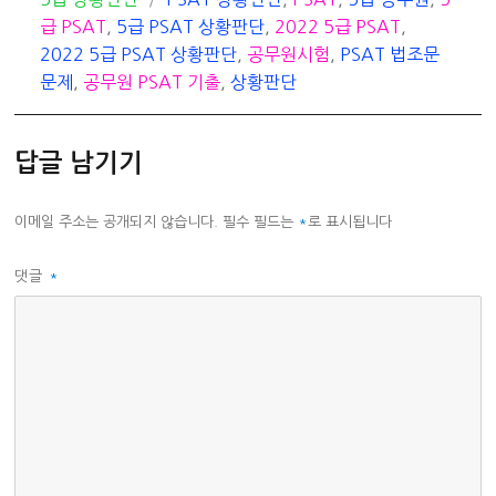
테
그
급 PSAT
,
5급 PSAT 상황판단
,
2022 5급 PSAT
,
고
2022 5급 PSAT 상황판단
,
공무원시험
,
PSAT 법조문
리
문제
,
공무원 PSAT 기출
,
상황판단
답글 남기기
이메일 주소는 공개되지 않습니다.
필수 필드는
*
로 표시됩니다
댓글
*