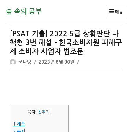
숲 속의 공부
메뉴
[PSAT 기출] 2022 5급 상황판단 나
책형 3번 해설 – 한국소비자원 피해구
제 소비자 사업자 법조문
글
작
조나탕
2023년 8월 30일
쓴
성
이
일
자
목차
[
감추기
]
1
개요
2
문제