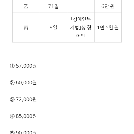
乙
71일
6만 원
｢장애인복
丙
9일
지법｣상 장
1만 5천 원
애인
① 57,000원
② 60,000원
③ 72,000원
④ 85,000원
⑤ 90,000원