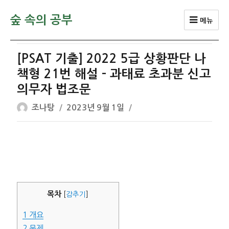
숲 속의 공부
메뉴
[PSAT 기출] 2022 5급 상황판단 나
책형 21번 해설 – 과태료 초과분 신고
의무자 법조문
글
작
조나탕
2023년 9월 1일
쓴
성
이
일
자
목차
[
감추기
]
1
개요
2
문제