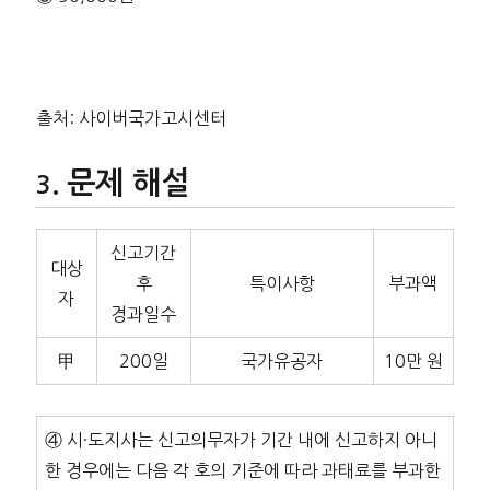
출처: 사이버국가고시센터
문제 해설
신고기간
대상
후
특이사항
부과액
자
경과일수
甲
200일
국가유공자
10만 원
④ 시·도지사는 신고의무자가 기간 내에 신고하지 아니
한 경우에는 다음 각 호의 기준에 따라 과태료를 부과한