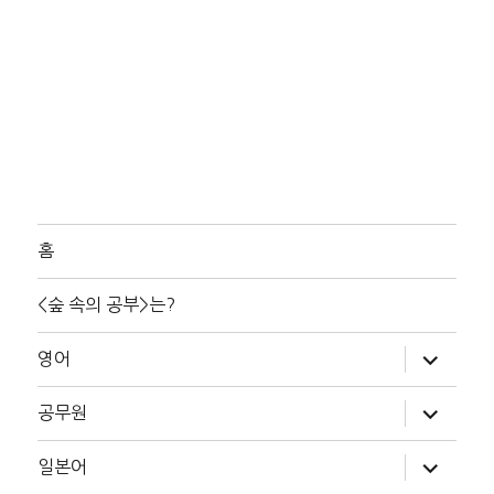
홈
<숲 속의 공부>는?
하
영어
위
메
뉴
하
공무원
확
위
장
메
뉴
하
일본어
확
위