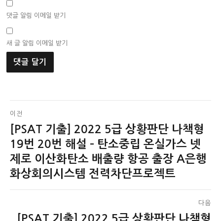
댓글 알림 이메일 받기
새 글 알림 이메일 받기
글
이전
[PSAT 기출] 2022 5급 상황판단 나책형
이
탐
전
19번 20번 해설 – 탄소중립 온실가스 넷
색
글:
제로 이산화탄소 배출량 항공 출장 A은행
화상회의시스템 전력차단프로젝트
다음
[PSAT 기출] 2022 5급 상황판단 나책형
다