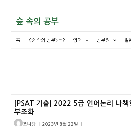
숲 속의 공부
홈
<숲 속의 공부>는?
영어
공무원
일
[PSAT 기출] 2022 5급 언어논리 나
부조화
글
작
조나탕
2023년 8월 22일
쓴
성