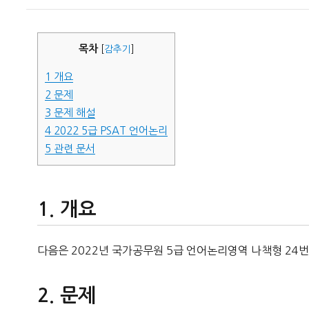
이
일
자
목차
[
감추기
]
1
개요
2
문제
3
문제 해설
4
2022 5급 PSAT 언어논리
5
관련 문서
개요
다음은 2022년 국가공무원 5급 언어논리영역 나책형 24번
문제