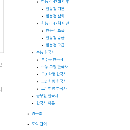
한능검 47회 이후
체
한능검 기본
한능검 심화
한능검 47회 이전
한능검 초급
한능검 중급
한능검 고급
수능 한국사
본수능 한국사
보
수능 모평 한국사
고3 학평 한국사
고2 학평 한국사
고1 학평 한국사
지
공무원 한국사
한국사 이론
영문법
토익 단어