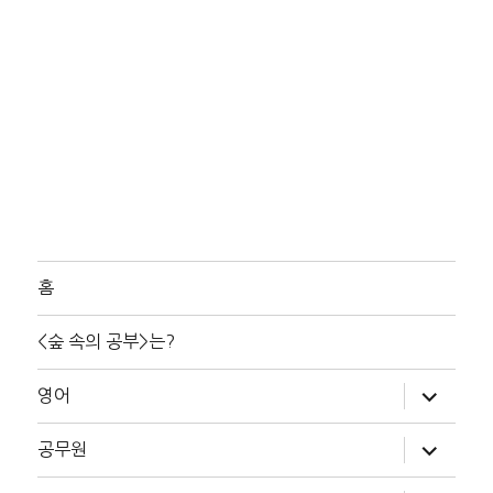
홈
<숲 속의 공부>는?
하
영어
위
메
뉴
하
공무원
확
위
장
메