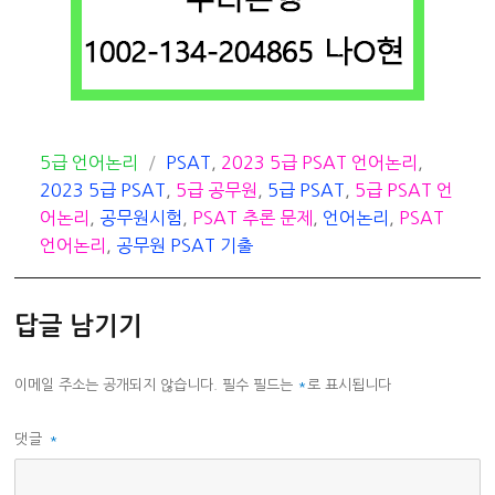
카
태
5급 언어논리
PSAT
,
2023 5급 PSAT 언어논리
,
테
그
2023 5급 PSAT
,
5급 공무원
,
5급 PSAT
,
5급 PSAT 언
고
어논리
,
공무원시험
,
PSAT 추론 문제
,
언어논리
,
PSAT
리
언어논리
,
공무원 PSAT 기출
답글 남기기
이메일 주소는 공개되지 않습니다.
필수 필드는
*
로 표시됩니다
댓글
*