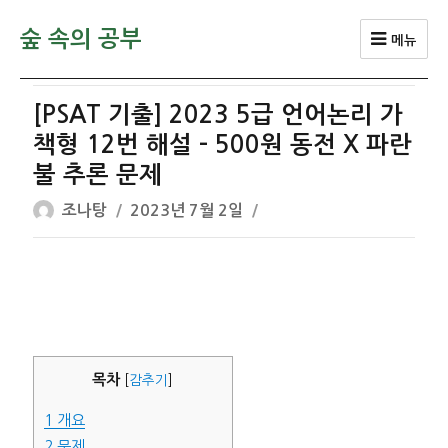
숲 속의 공부
메뉴
[PSAT 기출] 2023 5급 언어논리 가
책형 12번 해설 – 500원 동전 X 파란
불 추론 문제
글
작
조나탕
2023년 7월 2일
쓴
성
이
일
자
목차
[
감추기
]
1
개요
2
문제