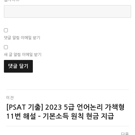
댓글 알림 이메일 받기
새 글 알림 이메일 받기
글
이전
[PSAT 기출] 2023 5급 언어논리 가책형
이
탐
전
11번 해설 – 기본소득 원칙 현금 지급
색
글:
다음