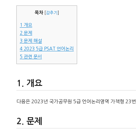
자
목차
[
감추기
]
1
개요
2
문제
3
문제 해설
4
2023 5급 PSAT 언어논리
5
관련 문서
개요
다음은 2023년 국가공무원 5급 언어논리영역 가책형 23번
문제