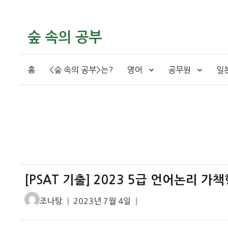
숲 속의 공부
홈
<숲 속의 공부>는?
영어
공무원
일
[PSAT 기출] 2023 5급 언어논리 가
글
작
조나탕
2023년 7월 4일
쓴
성
이
일