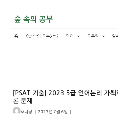
숲 속의 공부
홈
<숲 속의 공부>는?
영어
공무원
일
[PSAT 기출] 2023 5급 언어논리 가
론 문제
글
작
조나탕
2023년 7월 6일
쓴
성