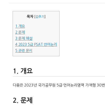
이
일
자
목차
[
감추기
]
1
개요
2
문제
3
문제 해설
4
2023 5급 PSAT 언어논리
5
관련 문서
개요
다음은 2023년 국가공무원 5급 언어논리영역 가책형 30번
문제