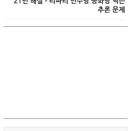
21번 해설 – 티파티 민주당 공화당 닉슨
글:
추론 문제