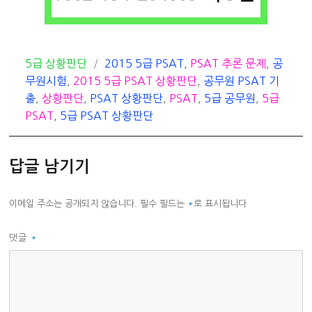
카
태
5급 상황판단
2015 5급 PSAT
,
PSAT 추론 문제
,
공
테
그
무원시험
,
2015 5급 PSAT 상황판단
,
공무원 PSAT 기
고
출
,
상황판단
,
PSAT 상황판단
,
PSAT
,
5급 공무원
,
5급
리
PSAT
,
5급 PSAT 상황판단
답글 남기기
이메일 주소는 공개되지 않습니다.
필수 필드는
*
로 표시됩니다
댓글
*