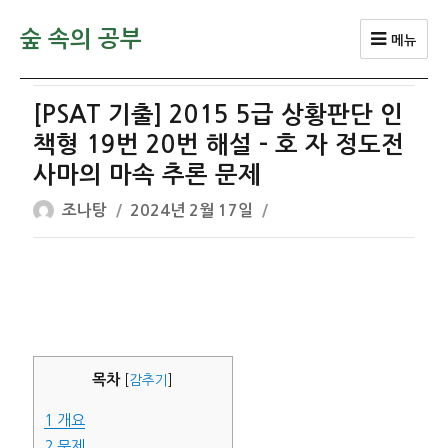
숲 속의 공부
메뉴
[PSAT 기출] 2015 5급 상황판단 인
책형 19번 20번 해설 – 호 자 정도전
사마의 마속 추론 문제
글
작
조나탕
2024년 2월 17일
쓴
성
이
일
자
목차
[
감추기
]
1
개요
2
문제