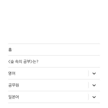
홈
<숲 속의 공부>는?
하
영어
위
메
뉴
하
공무원
확
위
장
메
뉴
하
일본어
확
위
장
메
뉴