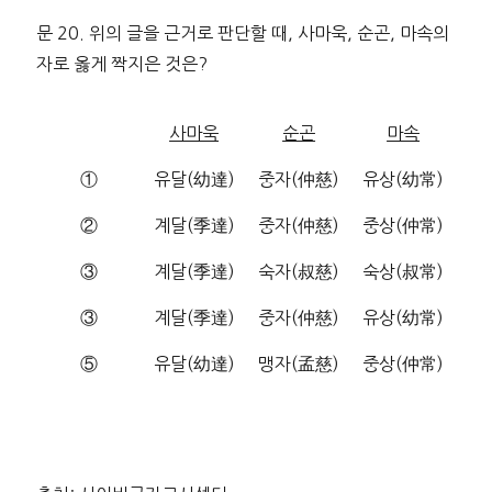
문 20. 위의 글을 근거로 판단할 때, 사마욱, 순곤, 마속의
자로 옳게 짝지은 것은?
사마욱
순곤
마속
①
유달(幼達)
중자(仲慈)
유상(幼常)
②
계달(季達)
중자(仲慈)
중상(仲常)
③
계달(季達)
숙자(叔慈)
숙상(叔常)
③
계달(季達)
중자(仲慈)
유상(幼常)
⑤
유달(幼達)
맹자(孟慈)
중상(仲常)