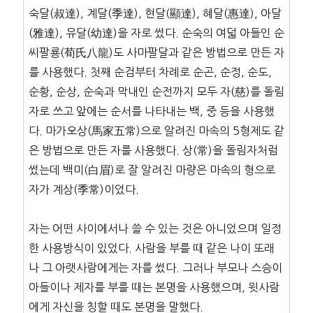
숙달(叔達), 계달(季達), 현달(顯達), 혜달(惠達), 아달
(雅達), 유달(幼達)을 자로 썼다. 순숙의 여덟 아들인 순
씨팔룡(荀氏八龍)도 사마팔달과 같은 방법으로 만든 자
를 사용했다. 첫째 순검부터 차례로 순곤, 순정, 순도,
순황, 순상, 순숙과 막내인 순전까지 모두 자(慈)를 돌림
자로 쓰고 앞에는 순서를 나타내는 백, 중 등을 사용했
다. 마가오상(馬家五常)으로 알려진 마속의 5형제도 같
은 방법으로 만든 자를 사용했다. 상(常)을 돌림자처럼
썼는데 백미(白眉)로 잘 알려진 마량은 마속의 형으로
자가 계상(季常)이었다.
자는 어떤 사이에서나 쓸 수 있는 것은 아니었으며 일정
한 사용방식이 있었다. 사람을 부를 때 같은 나이 또래
나 그 아랫사람에게는 자를 썼다. 그러나 부모나 스승이
아들이나 제자를 부를 때는 본명을 사용했으며, 윗사람
에게 자신을 칭할 때도 본명을 말했다.