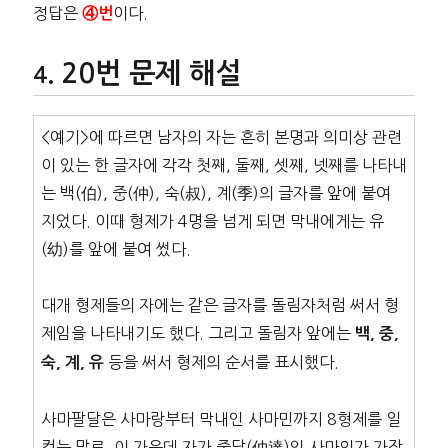
정답은
이다.
④번
20번 문제 해설
<예기>에 따르면 남자의 자는 흔히 본명과 의미상 관련
이 있는 한 글자에 각각 첫째, 둘째, 셋째, 넷째를 나타내
는 백(伯), 중(仲), 숙(叔), 계(季)의 글자를 앞에 붙여
지었다. 이때 형제가 4명을 넘게 되면 막내에게는 유
(幼)를 앞에 붙여 썼다.
대개 형제들의 자에는 같은 글자를 돌림자처럼 써서 형
제임을 나타내기도 했다. 그리고 돌림자 앞에는
백, 중,
등을 써서 형제의 순서를 표시했다.
숙, 계, 유
사마팔달은 사마랑부터 막내인 사마민까지 8형제를 일
컫는 말로, 이 가운데 자가 중달(仲達)인 사마의가 가장