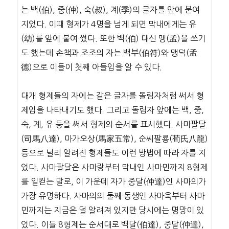
는 백(伯), 중(仲), 숙(叔), 계(季)의 글자를 앞에 붙여
지었다. 이때 형제가 4명을 넘게 되면 막내에게는 유
(幼)를 앞에 붙여 썼다. 또한 백(伯) 대신 맹(孟)을 쓰기
도 했는데 손책과 조조의 자는 백부(伯符)와 맹덕(孟
德)으로 이들이 첫째 아들임을 알 수 있다.
대개 형제들의 자에는 같은 글자를 돌림자처럼 써서 형
제임을 나타내기도 했다. 그리고 돌림자 앞에는 백, 중,
숙, 계, 유 등을 써서 형제의 순서를 표시했다. 사마팔달
(司馬八達), 마가오상(馬家五常), 순씨팔룡(荀氏八龍)
등으로 널리 알려진 형제들도 이런 방법에 따라 자를 지
었다. 사마팔달은 사마랑부터 막내인 사마민까지 8형제
를 일컫는 말로, 이 가운데 자가 중달(仲達)인 사마의가
가장 유명하다. 사마의의 둘째 동생인 사마욱부터 사마
민까지는 지금은 덜 알려져 있지만 당시에는 명망이 있
었다. 이들 8형제는 순서대로 백달(伯達), 중달(仲達),