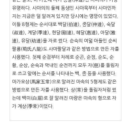
유명하다. 사마의의 둘째 동생인 사마욱부터 사마민까
지는 지금은 덜 알려져 있지만 당시에는 명망이 있었다.
이들 8형제는 순서대로 백달(伯達), 중달(仲達), 숙달
(叔達), 계달(季達), 현달(顯達), 혜달(惠達), 아달(雅
達), 유달(幼達)을 자로 썼다. 순숙의 여덟 아들인 순씨
팔룡(荀氏八龍)도 사마팔달과 같은 방법으로 만든 자를
사용했다. 첫째 순검부터 차례로 순곤, 순정, 순도, 순
황, 순상, 순숙과 막내인 순전까지 모두 자(慈)를 돌림자
로 쓰고 앞에는 순서를 나타내는 백, 중 등을 사용했다.
마가오상(馬家五常)으로 알려진 마속의 5형제도 같은
방법으로 만든 자를 사용했다. 상(常)을 돌림자처럼 썼
는데 백미(白眉)로 잘 알려진 마량은 마속의 형으로 자
가 계상(季常)이었다.