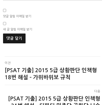
댓글 알림 이메일 받기
새 글 알림 이메일 받기
글
이전
[PSAT 기출] 2015 5급 상황판단 인책형
이
탐
전
18번 해설 – 가위바위보 규칙
색
글:
다음
[PSAT 기출] 2015 5급 상황판단 인책형
다
음