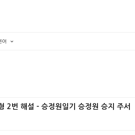
본어
가책형 2번 해설 – 승정원일기 승정원 승지 주서