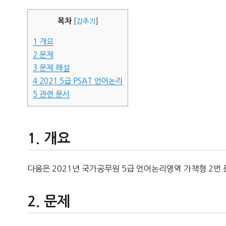
자
목차
[
감추기
]
1
개요
2
문제
3
문제 해설
4
2021 5급 PSAT 언어논리
5
관련 문서
개요
다음은 2021년 국가공무원 5급 언어논리영역 가책형 2번 
문제