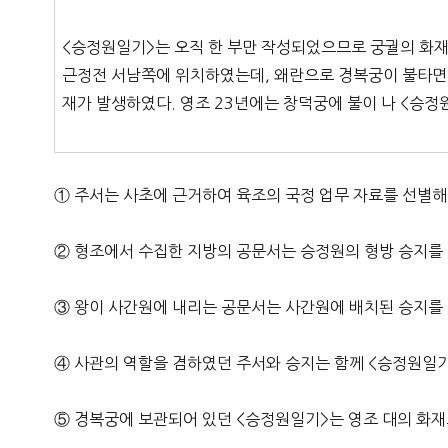
<승정원일기>는 오직 한 부만 작성되었으므로 궁궐의 화재
근정전 서남쪽에 위치하였는데, 왜란으로 경복궁이 불타면서
재가 발생하였다. 영조 23년에는 창덕궁에 불이 나 <승
① 주서는 사초에 근거하여 육조의 국정 업무 자료를 선별해
② 형조에서 수집한 지방의 공문서는 승정원의 형방 승지를
③ 왕이 사간원에 내리는 공문서는 사간원에 배치된 승지를
④ 사관의 역할을 겸하였던 주서와 승지는 함께 <승정원일
⑤ 경복궁에 보관되어 있던 <승정원일기>는 영조 대의 화재