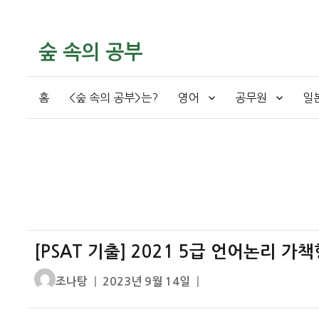
숲 속의 공부
홈
<숲 속의 공부>는?
영어
공무원
일
[PSAT 기출] 2021 5급 언어논리 
글
작
조나탕
2023년 9월 14일
쓴
성
이
일