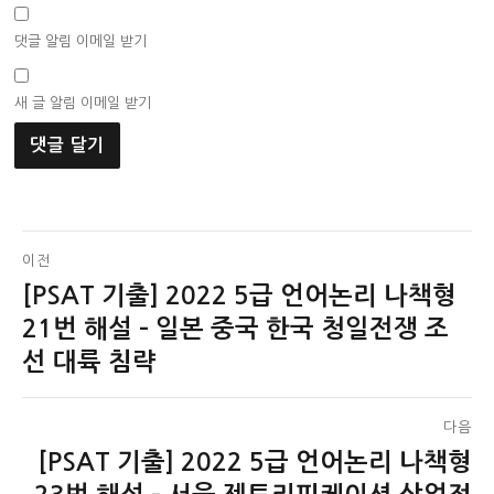
댓글 알림 이메일 받기
새 글 알림 이메일 받기
글
이전
[PSAT 기출] 2022 5급 언어논리 나책형
이
탐
전
21번 해설 – 일본 중국 한국 청일전쟁 조
색
글:
선 대륙 침략
다음
[PSAT 기출] 2022 5급 언어논리 나책형
다
음