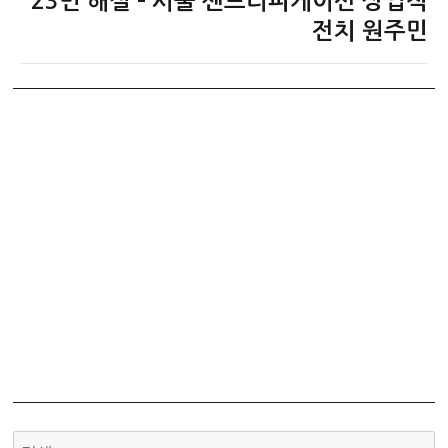
23번 해설 – 서울 젠트리피케이션 상업적
글:
전치 원주민