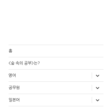
홈
<숲 속의 공부>는?
하
영어
위
메
뉴
하
공무원
확
위
장
메
뉴
하
일본어
확
위
장
메
뉴