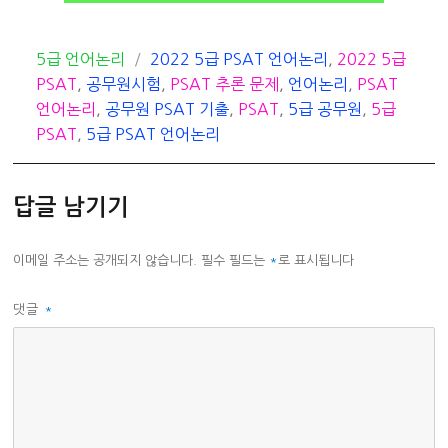
카
태
5급 언어논리
2022 5급 PSAT 언어논리
,
2022 5급
테
그
PSAT
,
공무원시험
,
PSAT 추론 문제
,
언어논리
,
PSAT
고
언어논리
,
공무원 PSAT 기출
,
PSAT
,
5급 공무원
,
5급
리
PSAT
,
5급 PSAT 언어논리
답글 남기기
이메일 주소는 공개되지 않습니다.
필수 필드는
*
로 표시됩니다
댓글
*