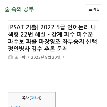
숲 속의 공부
메뉴
[PSAT 기출] 2022 5급 언어논리 나
책형 22번 해설 – 강계 파수 파수꾼
파수보 파졸 파장영조 좌부승지 신택
평안병사 김수 추론 문제
글
작
조나탕
2023년 8월 20일
쓴
성
이
일
자
목차
[
감추기
]