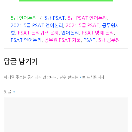
카
태
5급 언어논리
5급 PSAT
,
5급 PSAT 언어논리
,
테
그
2021 5급 PSAT 언어논리
,
2021 5급 PSAT
,
공무원시
고
험
,
PSAT 논리퀴즈 문제
,
언어논리
,
PSAT 명제 논리
,
리
PSAT 언어논리
,
공무원 PSAT 기출
,
PSAT
,
5급 공무원
답글 남기기
이메일 주소는 공개되지 않습니다.
필수 필드는
*
로 표시됩니다
댓글
*