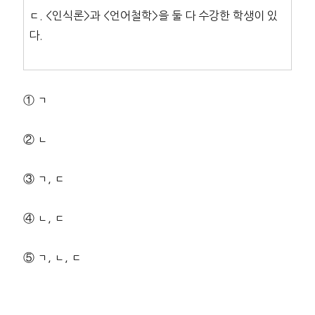
ㄷ. <인식론>과 <언어철학>을 둘 다 수강한 학생이 있
다.
① ㄱ
② ㄴ
③ ㄱ, ㄷ
④ ㄴ, ㄷ
⑤ ㄱ, ㄴ, ㄷ