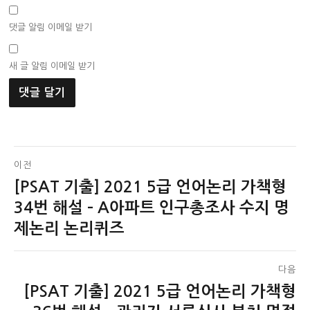
댓글 알림 이메일 받기
새 글 알림 이메일 받기
글
이전
[PSAT 기출] 2021 5급 언어논리 가책형
이
탐
전
34번 해설 – A아파트 인구총조사 수지 명
색
글:
제논리 논리퀴즈
다음
[PSAT 기출] 2021 5급 언어논리 가책형
다
음