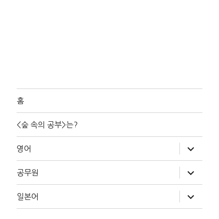
홈
<숲 속의 공부>는?
하
영어
위
메
뉴
하
공무원
확
위
장
메
뉴
하
일본어
확
위
장
메
뉴