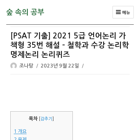
숲 속의 공부
메뉴
[PSAT 기출] 2021 5급 언어논리 가
책형 35번 해설 – 철학과 수강 논리학
명제논리 논리퀴즈
글
작
조나탕
2023년 9월 22일
쓴
성
이
일
자
목차
[
감추기
]
1
개요
2
문제