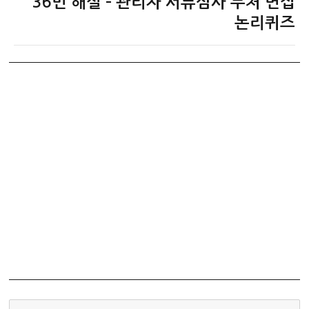
36번 해설 – 관리자 서류심사 부처 면접
글:
논리퀴즈