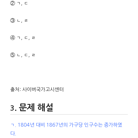
② ㄱ, ㄷ
③ ㄴ, ㄹ
④ ㄱ, ㄷ, ㄹ
⑤ ㄴ, ㄷ, ㄹ
출처: 사이버국가고시센터
문제 해설
ㄱ. 1804년 대비 1867년의 가구당 인구수는 증가하였
다.