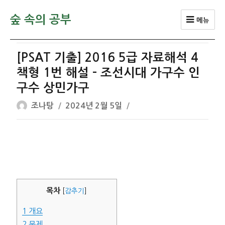
숲 속의 공부
메뉴
[PSAT 기출] 2016 5급 자료해석 4
책형 1번 해설 – 조선시대 가구수 인
구수 상민가구
글
작
조나탕
2024년 2월 5일
쓴
성
이
일
자
목차
[
감추기
]
1
개요
2
문제